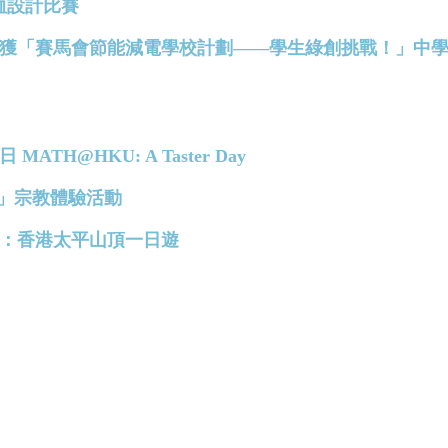
ee恤設計比賽
慶中學榮獲「賽馬會節能減電學校計劃——學生綠創挑戰！」中
MATH@HKU: A Taster Day
彼得 」宗教體驗活動
語小組：香港太平山頂一日遊