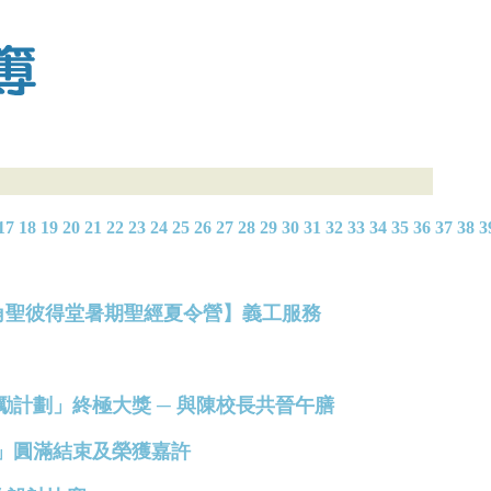
17
18
19
20
21
22
23
24
25
26
27
28
29
30
31
32
33
34
35
36
37
38
3
聖公會北角聖彼得堂暑期聖經夏令營】義工服務
發展獎勵計劃」終極大獎 ─ 與陳校長共晉午膳
計劃」圓滿結束及榮獲嘉許