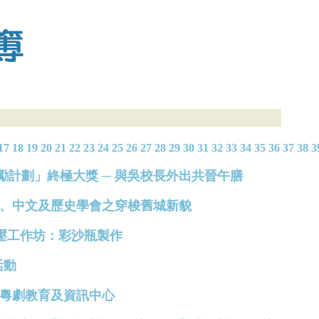
17
18
19
20
21
22
23
24
25
26
27
28
29
30
31
32
33
34
35
36
37
38
3
元發展獎勵計劃」終極大獎 ─ 與吳校長外出共晉午膳
華語小組、中文及歷史學會之穿梭舊城新貌
康》減壓工作坊：彩沙瓶製作
活動
新翼 粵劇教育及資訊中心