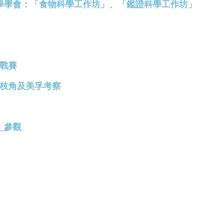
教育組x科學學會：「食物科學工作坊」、「鑑證科學工作坊」
挑戰賽
級荔枝角及美孚考察
展_參觀