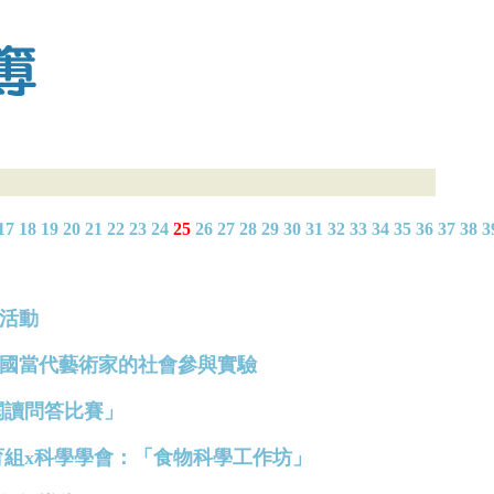
17
18
19
20
21
22
23
24
25
26
27
28
29
30
31
32
33
34
35
36
37
38
3
款活動
導賞_中國當代藝術家的社會參與實驗
「中文閱讀問答比賽」
18資優教育組x科學學會：「食物科學工作坊」