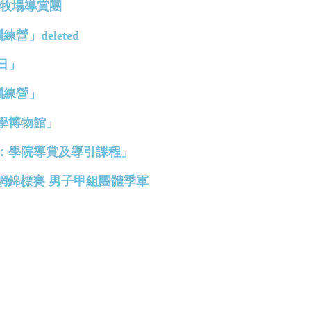
鳧林牧場導賞團
訓練營」deleted
育日」
驗訓練營」
港醫學博物館」
計學院：學院導賞及導引課程」
香港中學彈網錦標賽 男子甲組團體季軍