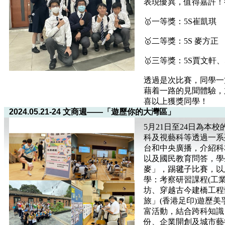
表現優異，值得嘉許！
🥇一等獎：5S崔凱琪
🥇二等獎：5S 麥方正
🥇三等獎：5S賈文軒
透過是次比賽，同學一
藉着一路的見聞體驗，
喜以上獲獎同學！
2024.05.21-24 文商週——「遊歷你的大灣區」
5月21日至24日為本
科及視藝科等透過一系
台和中央廣播，介紹科本
以及國民教育問答，學
麥」，踢毽子比賽，以
學：考察研習課程(工
坊、穿越古今建橋工程
旅」(香港足印)遊歷
富活動，結合跨科知識
份、企業開創及城市藝