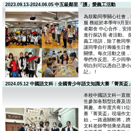
2023.09.13-2024.06.05 中五級鄰里「護」愛義工活動
為鼓勵同學關心社會，
服 務組於本學年9月
者鄰舍 中心合作，安
進行探訪長 者活動。
義工培訓，除了教同學
讓同學自行籌備生日會
關懷。每次活動之後，
學們作反思。不少同學
明白到可以憑自己渺小
記」！
2024.05.12 中國語文科：全國青少年語文知識大賽「菁英
本校中國語文科一直致
生參加各類型比賽及活
興趣。本年度共有11
賽『菁英盃』現場作文
始，一路過關斬將，躋
文科老師帶領乘坐高鐵