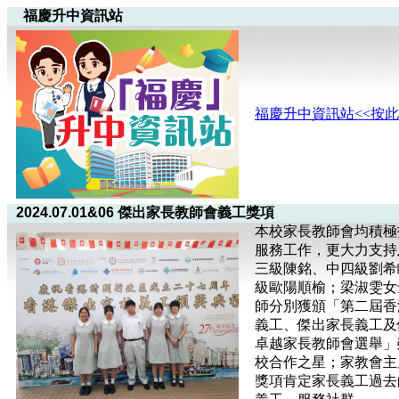
福慶升中資訊站
福慶升中資訊站<<按此
2024.07.01&06 傑出家長教師會義工獎項
本校家長教師會均積極
服務工作，更大力支持
三級陳銘、中四級劉希
級歐陽順榆；梁淑雯女
師分別獲頒「第二屆香
義工、傑出家長義工及
卓越家長教師會選舉」
校合作之星；家教會主
獎項肯定家長義工過去