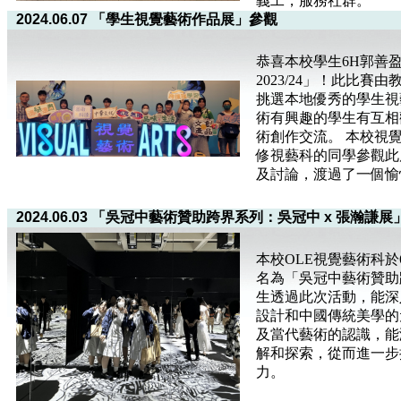
義工，服務社群。
2024.06.07 「學生視覺藝術作品展」參觀
恭喜本校學生6H郭善
2023/24」！此比
挑選本地優秀的學生視
術有興趣的學生有互相
術創作交流。 本校視
修視藝科的同學參觀此
及討論，渡過了一個愉
2024.06.03 「吳冠中藝術贊助跨界系列：吳冠中 x 張瀚謙
本校OLE視覺藝術科
名為「吳冠中藝術贊助
生透過此次活動，能深
設計和中國傳統美學的
及當代藝術的認識，能
解和探索，從而進一步
力。