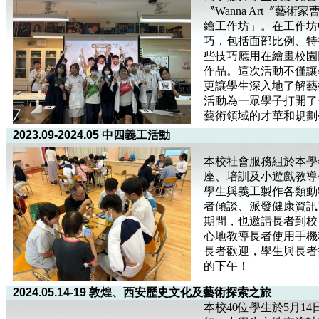
〝Wanna Art〞藝
繪工作坊」。在工作坊
巧，包括面部比例、特
些技巧應用在繪畫校園
作品。這次活動不僅讓
更讓學生深入地了解藝
活動為一眾學子打開了
藝術領域的才華和規劃
2023.09-2024.05 中四義工活動
本校社會服務組於本學
座、培訓及小遊戲教導
學生與義工製作各類動
者傾談、派發健康資訊
期間，也邀請長者到校
心地教導長者使用手機
長者歡迎，學生與長者
的下午！
2024.05.14-19 敦煌、西安歷史文化及藝術探索之旅
本校40位學生於5月1