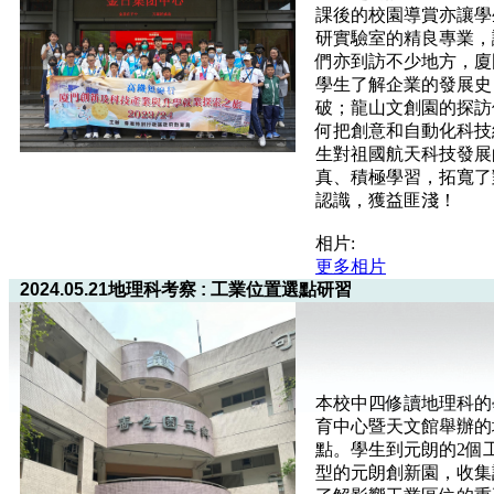
課後的校園導賞亦讓學
研實驗室的精良專業，
們亦到訪不少地方，廈
學生了解企業的發展史
破；龍山文創園的探訪
何把創意和自動化科技
生對祖國航天科技發展
真、積極學習，拓寬了
認識，獲益匪淺！
相片:
更多相片
2024.05.21地理科考察 : 工業位置選點研習
本校中四修讀地理科的學
育中心暨天文館舉辦的
點。學生到元朗的2個
型的元朗創新園，收集