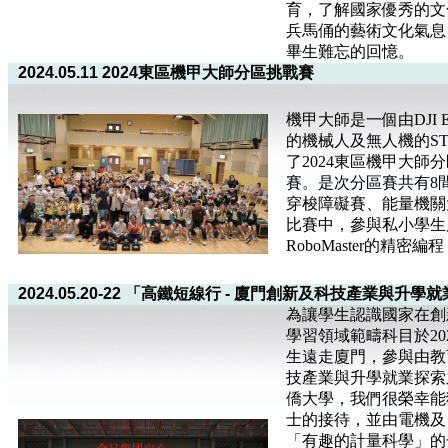
育，了解國家優秀的文
兵馬俑的藝術文化氣息
畢生難忘的回憶。
2024.05.11 2024東區機甲大師分區挑戰賽
機甲大師是一個由DJI Educ
的機械人及無人機的ST
了2024東區機甲大
賽。是次分區賽共有8
穿梭障礙賽、能量機關
比賽中，參與私小學生
RoboMaster的精
2024.05.20-22 「高鐵短線行 - 廈門創新及科技產業與
為讓學生認識國家在創
學習領域範疇科目於202
生遠走廈門，參與由教
技產業與升學就業探索
僑大學，我們很榮幸能
士的接待，並由電機及
「有趣的計量科學」的