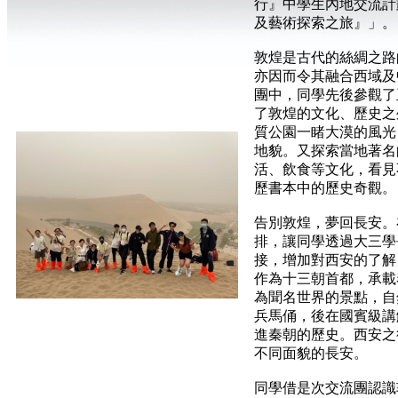
行』中學生內地交流計劃
及藝術探索之旅』」。
敦煌是古代的絲綢之路
亦因而令其融合西域及
團中，同學先後參觀了
了敦煌的文化、歷史之
質公園一睹大漠的風光
地貌。又探索當地著名
活、飲食等文化，看見
歷書本中的歷史奇觀。
告別敦煌，夢回長安。
排，讓同學透過大三學
接，增加對西安的了解
作為十三朝首都，承載
為聞名世界的景點，自
兵馬俑，後在國賓級講
進秦朝的歷史。西安之
不同面貌的長安。
同學借是次交流團認識