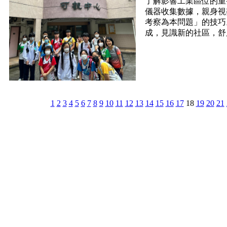
了解影響工業區位的重
儀器收集數據，親身視
考察為本問題」的技巧
成，見識新的社區，舒
1
2
3
4
5
6
7
8
9
10
11
12
13
14
15
16
17
18
19
20
21