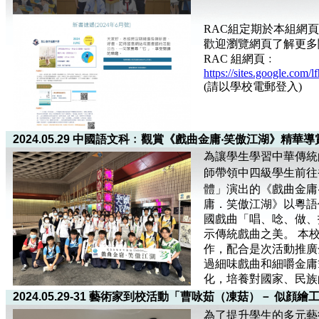
RAC組定期於本組網
歡迎瀏覽網頁了解更多
RAC 組網頁﹕
https://sites.google.com/l
(請以學校電郵登入)
2024.05.29 中國語文科﹕觀賞《戲曲金庸‧笑傲江湖》精華
為讓學生學習中華傳統
師帶領中四級學生前往
體」演出的《戲曲金庸
庸．笑傲江湖》以粵語
國戲曲「唱、唸、做、
示傳統戲曲之美。 本校
作，配合是次活動推廣
過細味戲曲和細嚼金庸
化，培養對國家、民族
2024.05.29-31 藝術家到校活動「曹咏茹（凍菇）－ 似顔
為了提升學生的多元藝