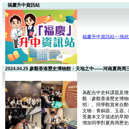
福慶升中資訊站
福慶升中資訊站<<按此
2024.04.25 參觀香港歷史博物館：天地之中——河南夏商
為配合中史科課題及增
觀〈參觀香港歷史博物
明〉。同學觀賞來自鄭
文物：青銅器、玉器、
受書本文字描述的早期
增加同學對夏商周歷史