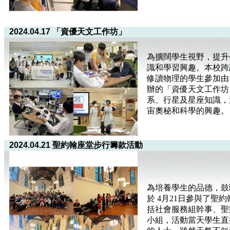
2024.04.17 「資優天文工作坊」
為擴闊學生視野，提升
識和學習興趣。本校跨
修讀物理的學生參加由
辦的「資優天文工作坊
系、行星及星座知識，
宙奧秘和科學的興趣。
2024.04.21 聖約翰座堂步行籌款活動
為培養學生的品德，鼓
於 4月21日參與了
括社會服務組幹事、聖樂
小組，活動當天學生直