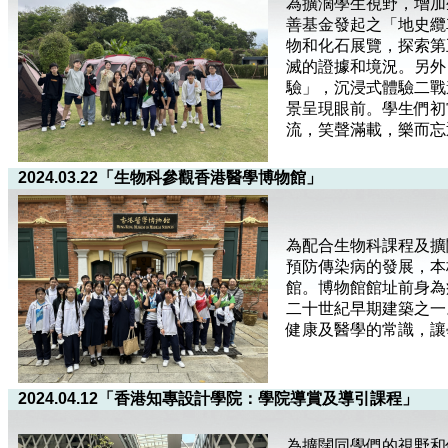
為擴濶學生視野，增加
善基金發起之「地史纜
物和化石展覽，探索第
滅的證據和境況。另外
驗」，沉浸式體驗二戰
景呈現眼前。學生們初
流，笑聲滿載，樂而忘
2024.03.22「生物科參觀香港醫學博物館」
為配合生物科課程及擴
預防傳染病的發展，本
館。博物館館址前身為
二十世紀早期建築之一
健康及醫學的常識，讓
2024.04.12「香港知專設計學院：學院導賞及導引課程」
為擴闊同學們的視野和