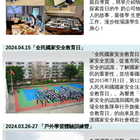
親自導賞 ，簡單介紹
探索昔日的牛 奶公司
人的故事，最後學 生
工作。漫步牧場讓學生
身心！
2024.04.15「全民國家安全教育日」
「全民國家安全教育日
家安全意識，促進市民
安全的認識，了解國家
民的重要性，並培養國
從2015年7月1日，
人民共和國國家安全法
全教育日」。為響應「
家安全的認識與國民身分
場全校集隊舉行升旗儀
全教育日」的由來及意
護國家安全和社會穩定
2024.03.26-27 「戶外學習體驗訓練營」