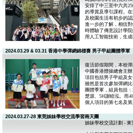
安排了中三至中六共25
的導賞及導引課程。在
及校園生活有初步的認
進一步的了解，相信對
時體驗了傳意設計學院
用人工智能技術，生成
2024.03.29 & 03.31 香港中學彈網錦標賽 男子甲組團體季軍
復活節假期間，本校彈
中國香港體操總會主辦
項目包括男子甲組及女
雖然是首次參加彈網比
團體季軍，組員包括：2
楚源、5H謝睦泓。而
個人項目的第七名及第
2024.03.27-28 東莞姊妹學校交流學習兩天團
姊妹學校交流計劃 - 