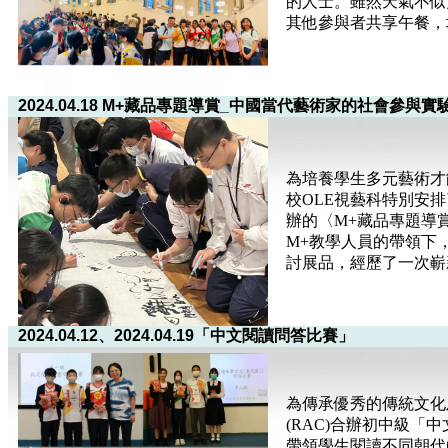
的人士。雖然天氣不似
其他參與者共享午餐，
2024.04.18 M+藏品專題導賞_中國當代藝術家的社會參與實
為培養學生多元藝術才
校OLE視藝科特別安
辦的〈M+藏品專題導
M+教學人員的帶領下
討展品，經歷了一次嶄
2024.04.12、2024.04.19「中文閱讀問答比賽」
為傳承優秀的傳統文化
(RAC)合辦初中級
帶領學生閱讀不同朝代