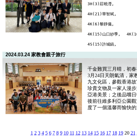
2024.03.24 家教會親子旅行
千金難買三月晴，初春
3月24日天朗氣清，
九文化區，參觀香港故
珍貴文物及一家人漫步
亞港美景；之後品嚐日
後前往維多利亞公園觀
度了一個溫馨而愉快的
1
2
3
4
5
6
7
8
9
10
11
12
13
14
15
16
17
18
19
20
21