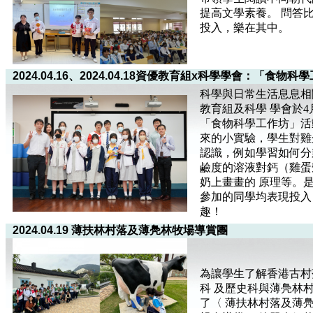
提高文學素養。 問答
投入，樂在其中。
2024.04.16、2024.04.18資優教育組x科學學會：「食物科
科學與日常生活息息相
教育組及科學 學會於4
「食物科學工作坊」活
來的小實驗，學生對雞
認識，例如學習如何分
鹼度的溶液對鈣（雞蛋
奶上畫畫的 原理等。
參加的同學均表現投入
趣！
2024.04.19 薄扶林村落及薄鳧林牧場導賞團
為讓學生了解香港古村
科 及歷史科與薄鳧林
了〈 薄扶林村落及薄