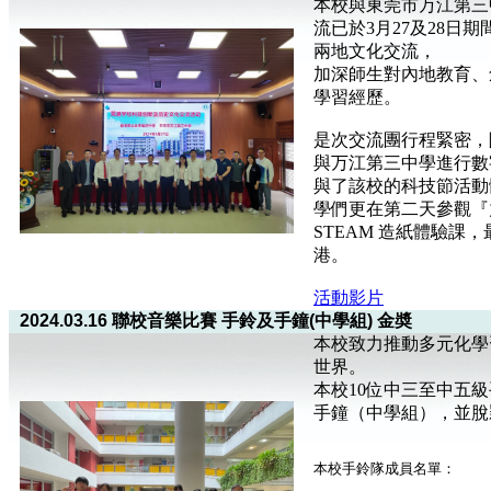
本校與東莞市万江第三
流已於3月27及28日
兩地文化交流，
加深師生對內地教育、
學習經歷。
是次交流團行程緊密，
與万江第三中學進行數
與了該校的科技節活動
學們更在第二天參觀『
STEAM 造紙體驗課
港。
活動影片
2024.03.16 聯校音樂比賽 手鈴及手鐘(中學組) 金奬
本校致力推動多元化學
世界。
本校10位中三至中五級
手鐘（中學組），並脫