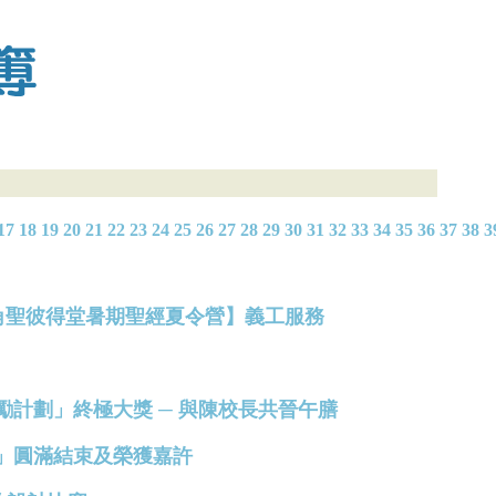
17
18
19
20
21
22
23
24
25
26
27
28
29
30
31
32
33
34
35
36
37
38
3
聖公會北角聖彼得堂暑期聖經夏令營】義工服務
發展獎勵計劃」終極大獎 ─ 與陳校長共晉午膳
計劃」圓滿結束及榮獲嘉許