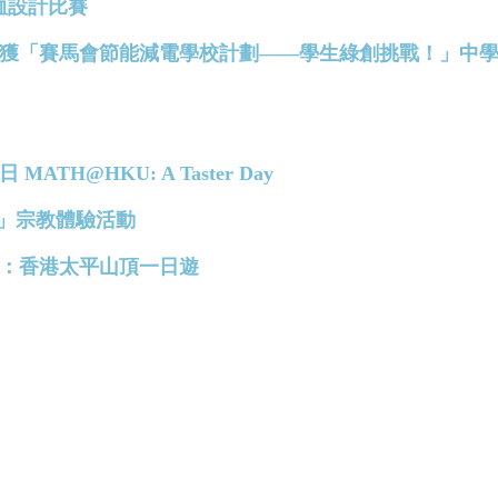
ee恤設計比賽
慶中學榮獲「賽馬會節能減電學校計劃——學生綠創挑戰！」中
MATH@HKU: A Taster Day
彼得 」宗教體驗活動
語小組：香港太平山頂一日遊