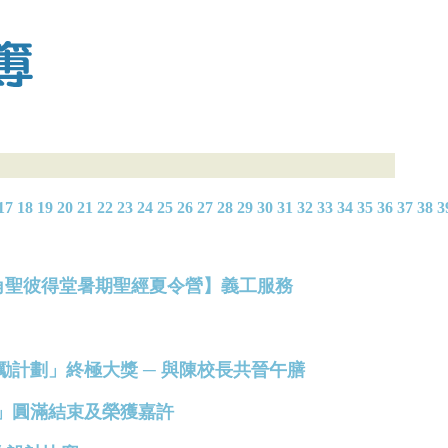
17
18
19
20
21
22
23
24
25
26
27
28
29
30
31
32
33
34
35
36
37
38
3
聖公會北角聖彼得堂暑期聖經夏令營】義工服務
發展獎勵計劃」終極大獎 ─ 與陳校長共晉午膳
計劃」圓滿結束及榮獲嘉許