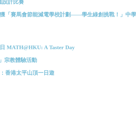
ee恤設計比賽
慶中學榮獲「賽馬會節能減電學校計劃——學生綠創挑戰！」中
MATH@HKU: A Taster Day
彼得 」宗教體驗活動
語小組：香港太平山頂一日遊