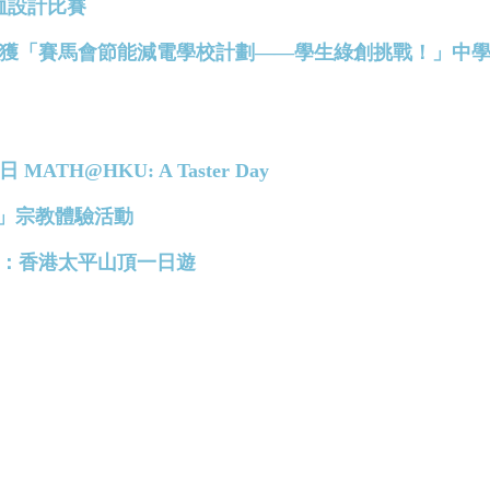
ee恤設計比賽
慶中學榮獲「賽馬會節能減電學校計劃——學生綠創挑戰！」中
MATH@HKU: A Taster Day
彼得 」宗教體驗活動
語小組：香港太平山頂一日遊