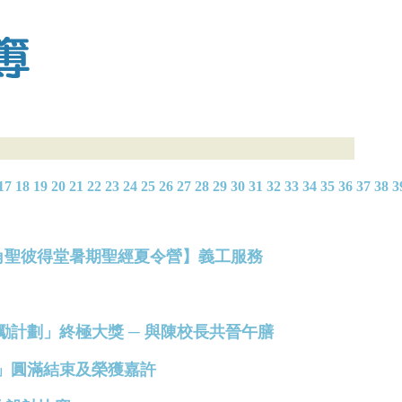
17
18
19
20
21
22
23
24
25
26
27
28
29
30
31
32
33
34
35
36
37
38
3
聖公會北角聖彼得堂暑期聖經夏令營】義工服務
發展獎勵計劃」終極大獎 ─ 與陳校長共晉午膳
計劃」圓滿結束及榮獲嘉許