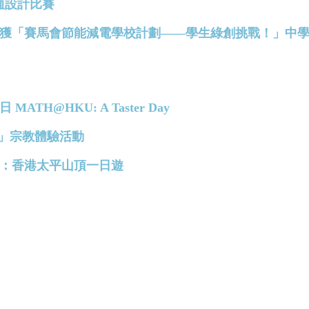
ee恤設計比賽
慶中學榮獲「賽馬會節能減電學校計劃——學生綠創挑戰！」中
MATH@HKU: A Taster Day
彼得 」宗教體驗活動
語小組：香港太平山頂一日遊