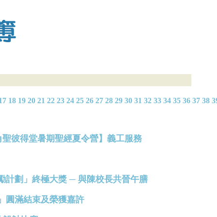
17
18
19
20
21
22
23
24
25
26
27
28
29
30
31
32
33
34
35
36
37
38
3
聖公會北角聖彼得堂暑期聖經夏令營】義工服務
發展獎勵計劃」終極大獎 ─ 與陳校長共晉午膳
計劃」圓滿結束及榮獲嘉許