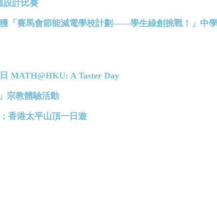
ee恤設計比賽
慶中學榮獲「賽馬會節能減電學校計劃——學生綠創挑戰！」中
MATH@HKU: A Taster Day
彼得 」宗教體驗活動
語小組：香港太平山頂一日遊