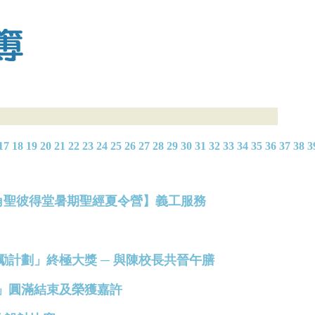
17
18
19
20
21
22
23
24
25
26
27
28
29
30
31
32
33
34
35
36
37
38
3
聖公會北角聖彼得堂暑期聖經夏令營】義工服務
發展獎勵計劃」終極大獎 ─ 與陳校長共晉午膳
計劃」圓滿結束及榮獲嘉許