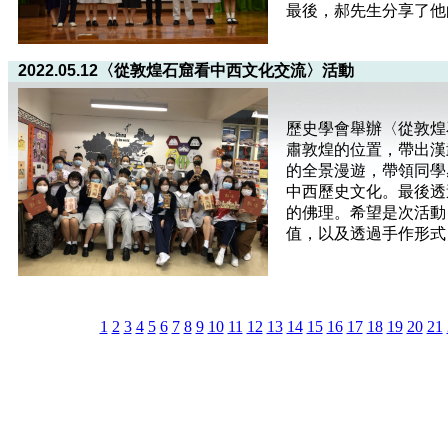
最後，郝先生分享了他
2022.05.12〈從敦煌石窟看中西文化交流〉活動
歷史學會舉辦〈從敦煌
肅敦煌的位置，帶出漢
的全景漫遊，帶領同學
中西歷史文化。最後透
的佛理。希望是次活動
值，以及透過手作形式
1
2
3
4
5
6
7
8
9
10
11
12
13
14
15
16
17
18
19
20
21