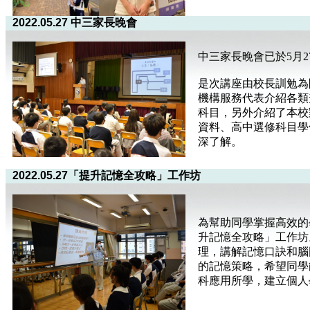
2022.05.27 中三家長晚會
中三家長晚會已於5月2
是次講座由校長訓勉為
機構服務代表介紹各類
科目，另外介紹了本校
資料、高中選修科目學
深了解。
2022.05.27「提升記憶全攻略」工作坊
為幫助同學掌握高效的
升記憶全攻略」工作坊
理，講解記憶口訣和腦
的記憶策略，希望同學
科應用所學，建立個人