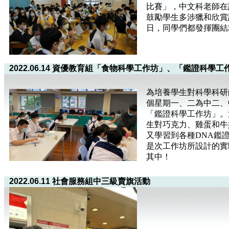
比賽」，中文科老師在
鼓勵學生多涉獵和欣賞
日，同學們都發揮團結
2022.06.14 資優教育組「食物科學工作坊」、「鑑證科學工
為培養學生對科學科研
個星期一、二為中二、
「鑑證科學工作坊」。
生對巧克力、雞蛋和牛
又學習到各種DNA鑑
是次工作坊所設計的實
其中！
2022.06.11 社會服務組中三級賣旗活動