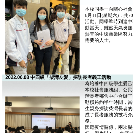
本校同學一向關心社會
6月11日(星期六)，
活動。同學準時到達中
動當天，雖然天氣炎熱
熱鬧的中環商業區努力
需要的人士。
2022.06.08 中四級「柴灣友愛」探訪長者義工活動
為培養中四級學生愛己
本校社會服務組、公民
灣長者鄰舍中心合辦了
動橫跨約半年時間，當
生親身探訪柴灣長者的義工
成了長者服務的技巧介
務。
因應疫情關係，兩次親