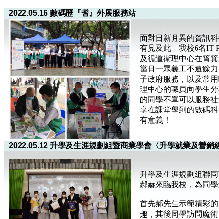
2022.05.16 數碼歷『耆』外展服務站
面對日新月異的資訊科
有見及此，我校6名IT 
及循道衛理中心在筲箕
當日一眾義工不遺餘力
子政府服務，以及常用
理中心的職員向學生分
的同學不單可以服務社
享在課堂學到的數碼科
有意義！
2022.05.12 升學及生涯規劃組暨商業學會〈升學就業及營
升學及生涯規劃組聯同
郝赫來臨我校，為同學
首先郝先生示範精彩的
趣，其後同學訪問魔術