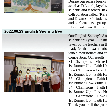
During our recess break
acted as DJs and played 
students and teachers. In
collaboration called ‘Ka
and Dreams’, S5 students 
and perform it as a group. 
reflect and share their h
2022.06.23 English Spelling Bee
Our English Society’s An
students this year. Our st
given by the teachers in t
ready for their examinati
joined their houses and 
competition. Our results:
S1- Champions – Virtue
1st Runner Up – Faith H
S2 – Champion – Love 
1st Runner Up – Faith H
S3 – Champions – Faith
1st Runner Up – Virtue 
S4 – Champions – Faith
1st Runner Up – Love H
S5 – Champions – Love
1st Runner Up – Faith H
Thank you to all the parti