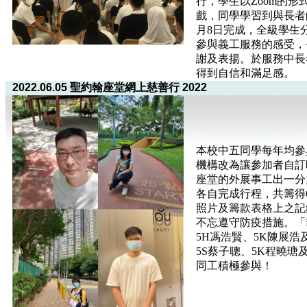
行，學生以Zoom的
戲，同學學習到與長者
月8日完成，全級學生
參與義工服務的感受，
謝及表揚。於服務中長
得到自信和滿足感。
2022.06.05 聖約翰座堂網上慈善行 2022
本校中五同學每年均參
機構改為讓參加者自訂
座堂的外展事工出一分
各自完成行程，共籌得6
照片及籌款表格上之記
不忘遵守防疫措施。「
5H馮浩賢、5K陳展
5S蔡子聰、5K程曉瑭
同工積極參與！