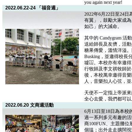
you again next year!
2022.06.22-24 「福音週」
2022年6月22日至
有翼」，鼓勵大家成為
如己」的大誡命。
其中的 Candygra
送給師長及友儕，活動
糖果傳愛，溫情洋溢。
Busking，並邀得
墟冚。本校亦有幸邀得
行牧師及李文祺牧師於
後，本校萬幸邀得音樂團
人，音樂扣人心弦，並
天使不一定指上帝派來
全心去愛，我們都可以
2022.06.20 文商週活動
6月13日至18日為本
過一系列多元有趣的活
商100FUN、主題攤
個揾；出外走走擴闊視