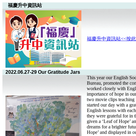
福慶升中資訊站
福慶升中資訊站<<按此
2022.06.27-29 Our Gratitude Jars
This year our English Soc
Bureau, promoted the co
worked closely with Engl
importance of hope in our 
two movie clips teaching
started our day with a gra
English lessons with each
they were grateful for in 
given a ‘Leaf of Hope’ an
dreams for a brighter fut
Hope’ and displayed in ou