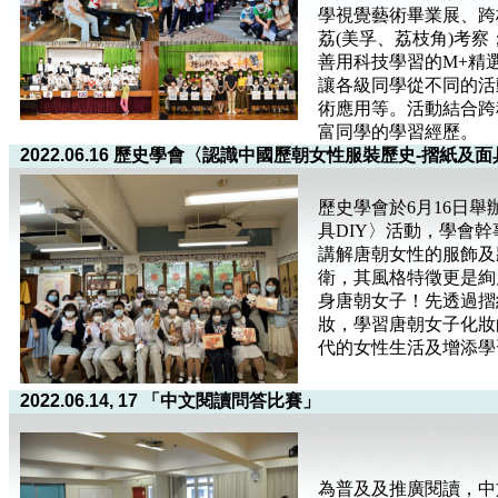
學視覺藝術畢業展、跨
荔(美孚、荔枝角)考
善用科技學習的M+精
讓各級同學從不同的活
術應用等。活動結合跨
富同學的學習經歷。
2022.06.16 歷史學會〈認識中國歷朝女性服裝歷史-摺紙及面
歷史學會於6月16日
具DIY〉活動，學會
講解唐朝女性的服飾及
衛，其風格特徵更是絢
身唐朝女子！先透過摺
妝，學習唐朝女子化妝
代的女性生活及增添學
2022.06.14, 17 「中文閱讀問答比賽」
為普及及推廣閱讀，中