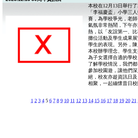
本校在12月13日舉行
「李福慶盃」小學三人
賽，為學校爭光，老師
氣氛非常熱鬧，下午亦
熱，以「友誼第一、比
攤位活動及學生成果展
學生的表現。另外，陳
本校辦學理念、學生支
為子女選擇合適的學校
了解學校情況，我們都
參加校園遊，讓他們深
絕，校友亦趁資訊日及
相聚，一起緬懷昔日校
1
2
3
4
5
6
7
8
9
10
11
12
13
14
15
16
17
18
19
20
21