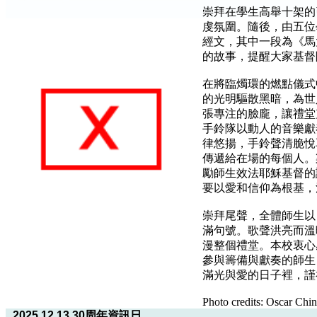
崇拜在學生高舉十架的
虔氛圍。隨後，由五位
經文，其中一段為《馬
的故事，提醒大家基督
在將臨燭環的燃點儀式
的光明驅散黑暗，為世
張專注的臉龐，讓禮堂
手鈴隊以動人的音樂獻
律悠揚，手鈴聲清脆悅
傳遞給在場的每個人。
勵師生效法耶穌基督的
要以愛和信仰為根基，
崇拜尾聲，全體師生以
滿句號。歌聲洪亮而溫
漫整個禮堂。本校衷心
參與籌備與獻奏的師生
滿光與愛的日子裡，謹
Photo credits: Oscar Chi
2025.12.13 30周年資訊日