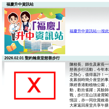
福慶升中資訊站
福慶升中資訊站<<按此
2026.02.01 聖約翰座堂慈善步行
陳校長、師生及家長一
慈善步行活動，今年本
之熱心，值得嘉許！一
友募捐時簡介座堂的事
隊經香港動植物公園，
動，歡欣雀躍；其餘師
戰，步行至山頂凌霄閣
情誼，亦一同欣賞維港
大家返回座堂共享午膳