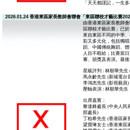
「天天都謹記，一生多
2026.01.24 香港東區家長教師會聯會「東區聯校才藝比賽20
由香港東區家長教師會
區聯校才藝比賽」已於2
來自東區不同的中學、
彩又多元化，包括獨唱
蹈、中國傳統舞蹈、體
人目不暇給；比賽當日
審、頒獎及表演。最後
星級評判 : 林順華先生 
馬永齡先生 (新城電台
李鴻杰先生 (影視藝員)
壓軸表演 : 林順華先生
出席嘉賓：
黎達鋒處長 (中央人
部處長)
丁柏希先生 (香港區家
梁寶琳女士 (香港東區