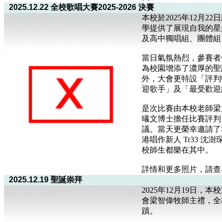
2025.12.22 全校歌唱大賽2025-2026 決賽
本校於2025年12月
學提供了展現自我的星
及高中獨唱組、團體組
當日氣氛熱烈，參賽者
為校園增添了濃厚的聖
外，大會更特設「評判
迎歌手」及「最受歡迎
是次比賽由本校老師梁
㬢文博士擔任比賽評判
議。當天更榮幸邀請了本
港唱作新人 Tr33 
校師生都樂在其中。
詳情和更多照片，請查
2025.12.19 聖誕崇拜
2025年12月19日
會梁智偉牧師主禮，全
蹟。