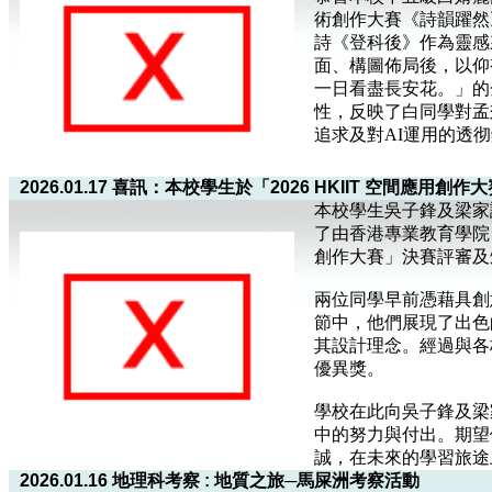
術創作大賽《詩韻躍然
詩《登科後》作為靈感
面、構圖佈局後，以仰
一日看盡長安花。」的
性，反映了白同學對孟
追求及對AI運用的透
2026.01.17 喜訊：本校學生於「2026 HKIIT 空間應用
本校學生吳子鋒及梁家謙於 
了由香港專業教育學院（沙
創作大賽」決賽評審及
兩位同學早前憑藉具創
節中，他們展現了出色
其設計理念。經過與各
優異獎。
學校在此向吳子鋒及梁
中的努力與付出。期望
誠，在未來的學習旅途
2026.01.16 地理科考察 : 地質之旅─馬屎洲考察活動