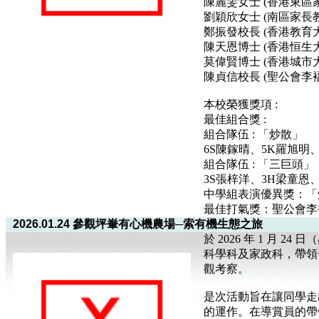
陳麗雯女士 (香港東區
劉穎欣女士 (南區家長
鄭振發校長 (香港教育
陳天恩博士 (香港恒生
莫偉賢博士 (香港城市
陳貞信校長 (聖公會李
本校榮獲獎項 :
最佳組合獎 :
組合隊伍 : 「炒散」
6S陳鎵晴、5K羅旭明
組合隊伍 : 「三巨頭」
3S張梓洋、3H梁童恩
中學組表演優異獎：「
最佳打氣獎：聖公會李
2026.01.24 參觀坪輋有心機農場─索有機生態之旅
於 2026 年 1 月 
科學科及家政科，帶領
觀考察。
是次活動旨在讓同學走
的運作。在導賞員的帶