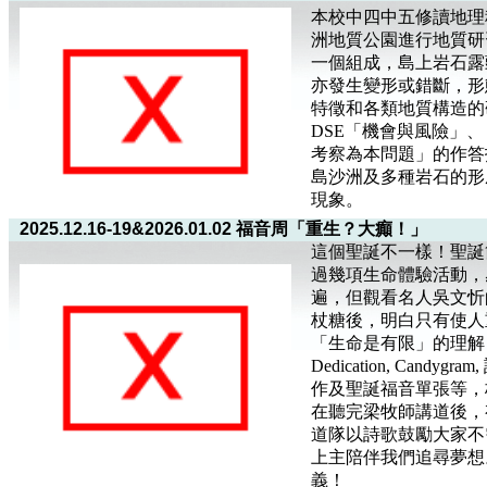
本校中四中五修讀地理科
洲地質公園進行地質研
一個組成，島上岩石露
亦發生變形或錯斷，形
特徵和各類地質構造的
DSE「機會與風險」
考察為本問題」的作答
島沙洲及多種岩石的形
現象。
2025.12.16-19&2026.01.02 福音周「重生？大癲！」
這個聖誕不一樣！聖誕
過幾項生命體驗活動，
遍，但觀看名人吳文忻
杖糖後，明白只有使人
「生命是有限」的理解，真
Dedication, Ca
作及聖誕福音單張等，
在聽完梁牧師講道後，有
道隊以詩歌鼓勵大家不
上主陪伴我們追尋夢想
義！