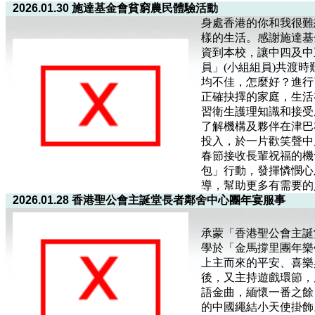
2026.01.30 施達基金會貧窮農民體驗活動
身處香港的你和我很難
樣的生活。感謝施達基
資到本校，讓中四及中
員」(小組組員)共渡時
均不佳，怎麼好？進行
正確抉擇的家庭，生活
習衛生護理知識和接受
了解機構及夥伴在津巴
投入，於一片歡笑聲中
春節接收長輩祝福的機
包」行動，發揮憐憫心
導，幫助更多有需要的
2026.01.28 香港聖公會主誕堂長者鄰舍中心團年宴服事
承蒙「香港聖公會主誕
學於「金馬撐里團年樂
上主而來的平安、喜樂
後，又主持遊戲環節，
語金曲，緬懷一番之餘
的中國繩結小天使掛飾