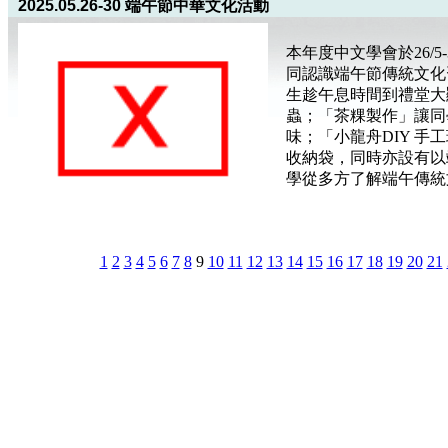
2025.05.26-30 端午節中華文化活動
本年度中文學會於26/5
同認識端午節傳統文化
生趁午息時間到禮堂大
蟲；「茶粿製作」讓同
味；「小龍舟DIY 
收納袋，同時亦設有以
學從多方了解端午傳統
1
2
3
4
5
6
7
8
9
10
11
12
13
14
15
16
17
18
19
20
21