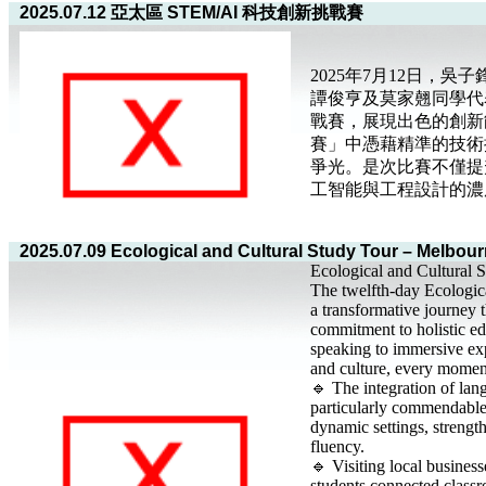
2025.07.12 亞太區 STEM/AI 科技創新挑戰賽
2025年7月12日，
譚俊亨及莫家翹同學代表
戰賽，展現出色的創新
賽」中憑藉精準的技術
爭光。是次比賽不僅提
工智能與工程設計的濃
2025.07.09 Ecological and Cultural Study Tour – Melbou
Ecological and Cultural 
The twelfth-day Ecologic
a transformative journey 
commitment to holistic e
speaking to immersive exp
and culture, every momen
🔹 The integration of lan
particularly commendable.
dynamic settings, streng
fluency.
🔹 Visiting local business
students connected class