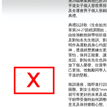
第29屆畢業典禮已於2
手道女子個人形世界排
及全運會男子個人形銅
典禮。
典禮以詩歌《生命如光歌
章第24-27節經課開
由徐旭帆牧師帶領祈禱
及劉知名先生致訓。劉
明作為運動員身心均面
神，透過經歷磨練出更
害怕，保持正能量、謙
友誼。劉知名先生也與
放下個人榮譽、欣賞學
己更強。他勉勵同學人
手道的堅毅。
致訓過後，隨即進行訪
困難。劉女士相信”everythi
就可有更好的未來及成
字韌帶受傷時如何調整心態
意見及保持樂觀心態。