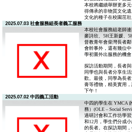
本校將繼續舉辦更多元
得傳承的非物質文化遺
文化的種子在校園茁壯
2025.07.03 社會服務組長者義工服務
本校社會服務組老師連同
麥詩欣、5H王新媛、5
督教青年會柴灣長者鄰
會幹事外，還有幾位中
學初嘗外出服務的機會
探訪活動期間，長者與
同學也與長者分享生活
歡。最後，同學為長者
膏等禮物，精美實用，
下午！
2025.07.02 中四義工活動
中四的學生在 YMCA
務）(OLE – Socia
過研討會和工作坊學習
和12月，學生們分成
的長者。在探訪期間，