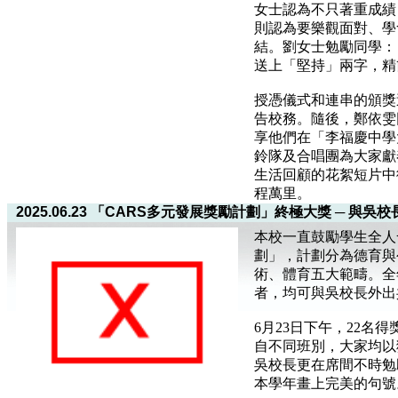
女士認為不只著重成績
則認為要樂觀面對、學
結。劉女士勉勵同學：
送上「堅持」兩字，精
授憑儀式和連串的頒獎
告校務。隨後，鄭依雯
享他們在「李福慶中學
鈴隊及合唱團為大家獻
生活回顧的花絮短片中
程萬里。
2025.06.23 「CARS多元發展獎勵計劃」終極大獎 ─ 與
本校一直鼓勵學生全人
劃」，計劃分為德育與
術、體育五大範疇。全
者，均可與吳校長外出
6月23日下午，22名
自不同班別，大家均以
吳校長更在席間不時勉
本學年畫上完美的句號