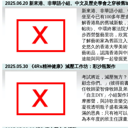
2025.06.20 新來港、非華語小組、中文及歷史學會之穿梭舊
新來港、非華語小組、
坐至今已有100多年歷
解香港島的舊城新貌，
帖街) 、中環終審法
步西營盤藝里坊，欣賞
了解藝術家為舊區注入
史悠久的香港大學美術
藝術品，認識香港與中
途能與同學一起發掘更
2025.05.30 《4Rs精神健康》減壓工作坊：彩沙瓶製作
考試將近，減壓無方？
顧念你們。」(彼得前書
任牧師梁智偉牧師及弟
「自主DIY」小組製
摩擦聲，與詩歌音樂交
凝視透明瓶子盛着滿滿
滿的恩典：只有祂可以
為本年度的班主任課畫