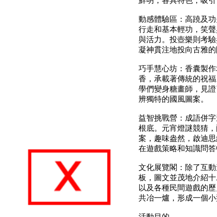
鮮明，各具特色，吸引
動感體驗區：高蹺及功
行走和基本輕功，笑聲
與活力。投壺樂則考驗
凝神貫注地投向古雅的
巧手慧心坊：香囊製作
香，承載著傳統的祝福
學們變身糖畫師，見證
辨獨特的國風圖案。
益智挑戰營：成語併字
根底。元宵燈謎競猜，
案，趣味盎然，啟迪思
在遊戲策略和知識問答
文化展覽閣：除了互動
板，圖文並茂地介紹十
以及各種民間遊戲的歷
共冶一爐，形成一個小
活動目的